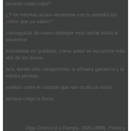
lavando cada culpa?
¿Y no intentas acaso revelarme con tu melodía los
cielos que ya sabes?
conseguirás de nuevo doblegar esta noche hasta el
amanecer
insistiendo en quedarte, como antes en escurrirte más
allá de los muros,
acá, donde sólo compartimos la efímera ganancia y la
infinita pérdida,
vueltos sobre el costado que nos oculta la visión
aunque caiga la lluvia.
Olga Orozco (La Pampa, 1920-1999). Poeta y