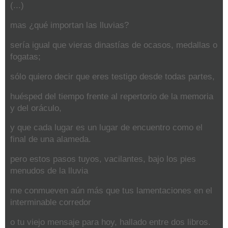
(...)
mas ¿qué importan las lluvias?
sería igual que vieras dinastías de ocasos, medallas o
fogatas;
sólo quiero decir que eres testigo desde todas partes,
huésped del tiempo frente al repertorio de la memoria
y del oráculo,
y que cada lugar es un lugar de encuentro como el
final de una alameda.
pero estos pasos tuyos, vacilantes, bajo los pies
menudos de la lluvia
me conmueven aún más que tus lamentaciones en el
interminable corredor
o tu viejo mensaje para hoy, hallado entre dos libros.