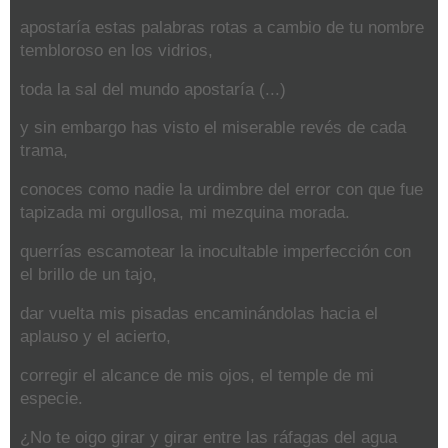
apostaría estas palabras rotas a cambio de tu nombre
tembloroso en los vidrios,
toda la sal del mundo apostaría (...)
y sin embargo has visto el miserable revés de cada
trama,
conoces como nadie la urdimbre del error con que fue
tapizada mi orgullosa, mi mezquina morada.
querrías escamotear la inocultable imperfección con
el brillo de un tajo,
dar vuelta mis pisadas encaminándolas hacia el
aplauso y el acierto,
corregir el alcance de mis ojos, el temple de mi
especie.
¿No te oigo girar y girar entre las ráfagas del agua