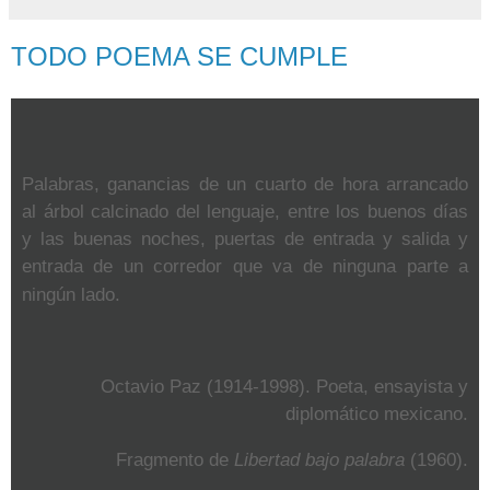
TODO POEMA SE CUMPLE
Palabras, ganancias de un cuarto de hora arrancado
al árbol calcinado del lenguaje, entre los buenos días
y las buenas noches, puertas de entrada y salida y
entrada de un corredor que va de ninguna parte a
ningún lado.
Octavio Paz (1914-1998).
Poeta, ensayista y
diplomático mexicano.
Fragmento de
Libertad bajo palabra
(1960).