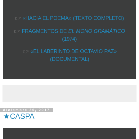
👉
«HACIA EL POEMA» (TEXTO COMPLETO)
👉
FRAGMENTOS DE
EL MONO GRAMÁTICO
(1974)
👉
«EL LABERINTO DE OCTAVIO PAZ»
(DOCUMENTAL)
diciembre 30, 2017
★CASPA