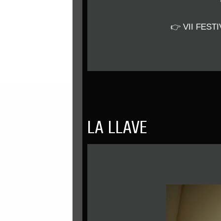
👉
VII FEST
LA LLAVE