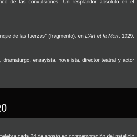
nco de las convulsiones. Un resplandor absoluto en el
unque de las fuerzas” (fragmento), en
L’Art et la Mort
, 1929.
, dramaturgo, ensayista, novelista, director teatral y actor
RO
e celebra cada 24 de agosto en conmemoración del natalicio