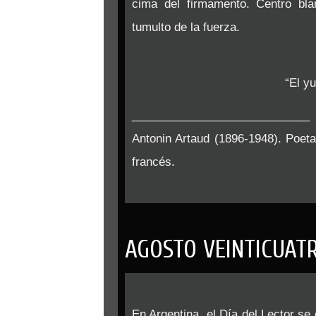
cima del firmamento. Centro bla
tumulto de la fuerza.
“El y
____________________________
Antonin Artaud (1896-1948).
Poeta
francés.
AGOSTO VEINTICUAT
En Argentina, el Día del Lector s