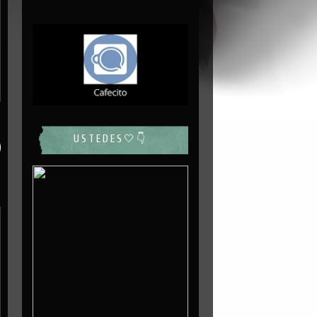
USTEDES🤍👇