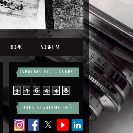
BIOPIC
SOBRE MÍ
¡GRACIAS POR PASAR!
3
1
6
4
4
8
PODÉS SEGUIRME EN👇