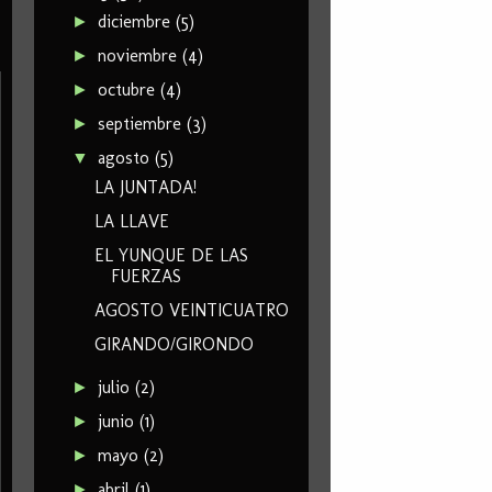
diciembre
(5)
►
noviembre
(4)
►
octubre
(4)
►
septiembre
(3)
►
agosto
(5)
▼
LA JUNTADA!
LA LLAVE
EL YUNQUE DE LAS
FUERZAS
AGOSTO VEINTICUATRO
GIRANDO/GIRONDO
julio
(2)
►
junio
(1)
►
mayo
(2)
►
abril
(1)
►