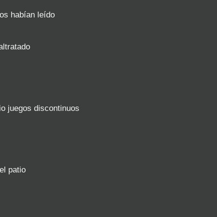
nos habían leído
ltratado
io juegos discontinuos
l patio