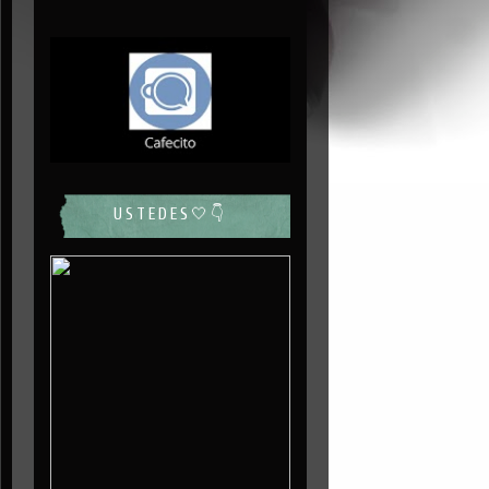
USTEDES🤍👇