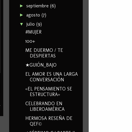
septiembre
(6)
►
agosto
(7)
►
julio
(9)
▼
#MUJER
100+
ME DUERMO / TE
DESPIERTAS
★GUIÓN_BAJO
EL AMOR ES UNA LARGA
CONVERSACIÓN
«EL PENSAMIENTO SE
ESTRUCTURA»
CELEBRANDO EN
a
LIBEROAMÉRICA
HERMOSA RESEÑA DE
QEF©