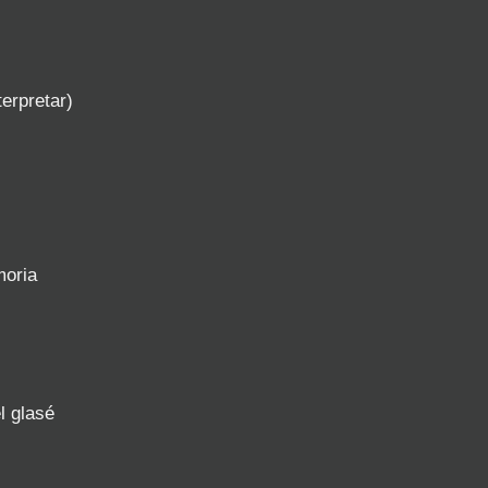
erpretar)
moria
l glasé