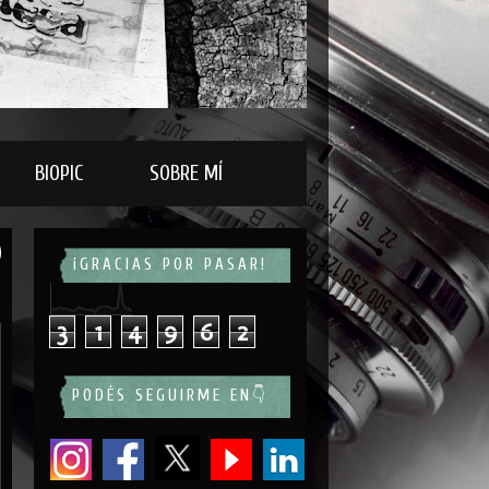
BIOPIC
SOBRE MÍ
¡GRACIAS POR PASAR!
3
1
4
9
6
2
PODÉS SEGUIRME EN👇