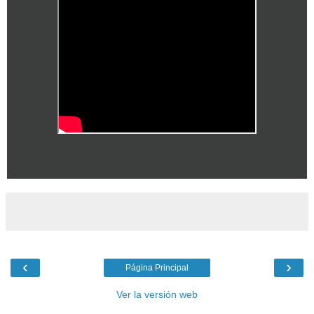
‹
›
Página Principal
Ver la versión web