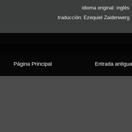
idioma original: inglés
traducción: Ezequiel Zaidenwerg
Página Principal
Entrada antigu