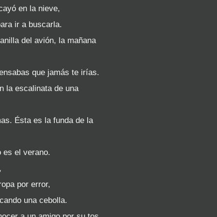
 cayó en la nieve,
ara ir a buscarla.
tanilla del avión, la mañana
pensabas que jamás te irías.
n la escalinata de una
as. Ésta es la funda de la
 es el verano.
,
ropa por error,
picando una cebolla.
nocer a un amigo por su tos