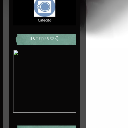
USTEDES🤍👇