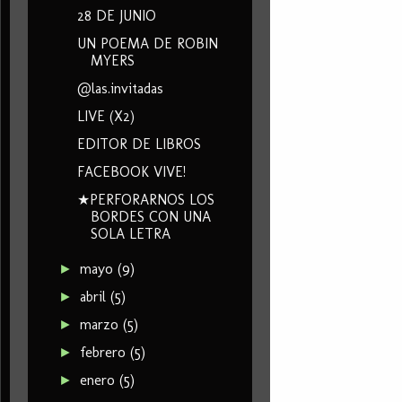
28 DE JUNIO
UN POEMA DE ROBIN
MYERS
@las.invitadas
LIVE (X2)
EDITOR DE LIBROS
FACEBOOK VIVE!
★PERFORARNOS LOS
BORDES CON UNA
SOLA LETRA
mayo
(9)
►
abril
(5)
►
marzo
(5)
►
febrero
(5)
►
enero
(5)
►